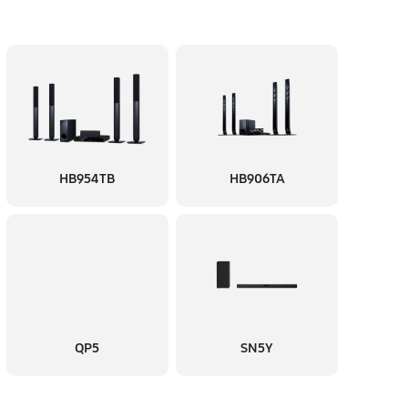
HB954TB
HB906TA
QP5
SN5Y