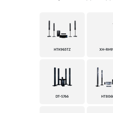
HTK965TZ
XH-RH9
DT-S766
HT806