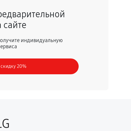
редварительной
 сайте
 получите индивидуальную
сервиса
 скидку 20%
LG