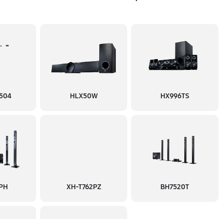
504
HLX50W
HX996TS
PH
XH-T762PZ
BH7520T