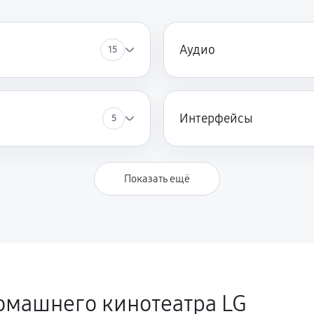
Аудио
15
Интерфейсы
5
Показать ещё
омашнего кинотеатра LG