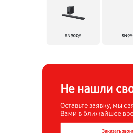
SN90QY
SN9Y
Не нашли св
Оставьте заявку, мы с
Вами в ближайшее вр
Заказать звон