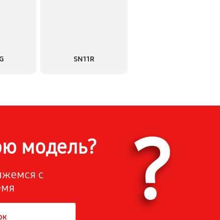
G
SN11R
?
ою модель?
вяжемся с
емя
ок