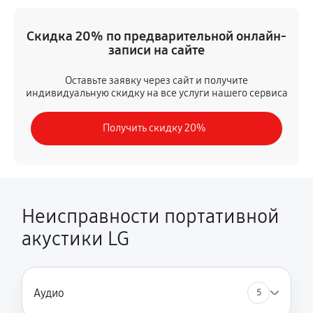
Не заряжается
Скидка 20% по предварительной онлайн-
630 руб
60 минут
записи на сайте
Программный ремонт/прошивка
Оставьте заявку через сайт и получите
индивидуальную скидку на все услуги нашего сервиса
350 руб
60 минут
Получить скидку 20%
Замена Bluetooth/Wi-Fi модуля
720 руб
60 минут
Замена картридера
800 руб
60 минут
Неисправности портативной
акустики LG
Замена аккумулятора
350 руб
60 минут
Замена корпуса
Аудио
5
540 руб
60 минут