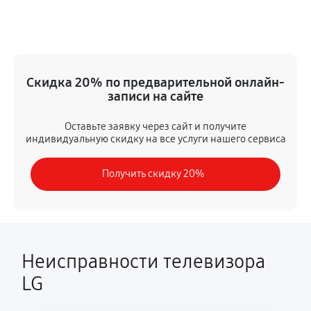
Замена ИК-приемника
1350 руб
60 минут
Замена кнопок управления
Скидка 20% по предварительной онлайн-
1080 руб
60 минут
записи на сайте
Замена конденсатора
Оставьте заявку через сайт и получите
индивидуальную скидку на все услуги нашего сервиса
1440 руб
60 минут
Получить скидку 20%
Замена платы обработки видеосигнала
1620 руб
60 минут
Замена предохранителя
1350 руб
60 минут
Неисправности телевизора
LG
Замена резистора
1350 руб
60 минут