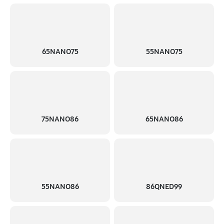
Замена трансформаторов подсветки
1620 руб
60 минут
65NANO75
55NANO75
75NANO86
65NANO86
55NANO86
86QNED99