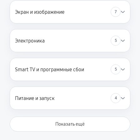
Замена сигнальной платы
Экран и изображение
7
1170 руб
60 минут
Прошивка / разблокировка
Электроника
5
810 руб
60 минут
Замена контроллера питания (мультиконтроллера)
1890 руб
60 минут
Smart TV и программные сбои
5
Комплексная чистка
1260 руб
60 минут
Питание и запуск
4
Замена блока питания
1350 руб
60 минут
Показать ещё
Ремонт блока управления