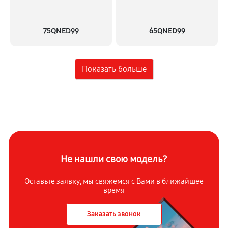
75QNED99
65QNED99
Не нашли свою модель?
Оставьте заявку, мы свяжемся с
Вами в ближайшее
время
Заказать звонок