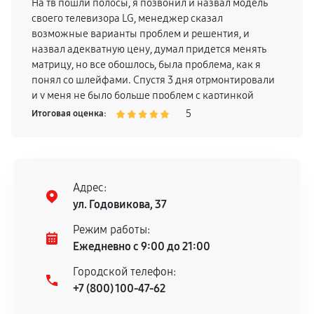
На тв пошли полосы, я позвонил и назвал модель
своего телевизора LG, менеджер сказал
возможные варианты проблем и решентия, и
назвал адекватную цену, думал придется менять
матрицу, но все обошлось, была проблема, как я
понял со шлейфами. Спустя 3 дня отрмонтировали
и у меня не было больше проблем с картинкой
телевизора, поэтому смело могу рекомендовать
5
Итоговая оценка:
Адрес:
ул. Годовикова, 37
Режим работы:
Ежедневно с 9:00 до 21:00
Городской телефон:
+7 (800) 100-47-62