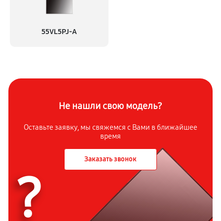
55VL5PJ-A
Не нашли свою модель?
Оставьте заявку, мы свяжемся с
Вами в ближайшее
время
Заказать звонок
?